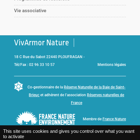
Vie associative
VivArmor Nature
18 C Rue du Sabot 22440 PLOUFRAGAN -
Tél/Fax : 02 96 33 10 57
Mentions légales
Co-gestionnaire de la
Réserve Naturelle de la Baie de Saint-
Brieuc
et adhérent de l’association
Réserves naturelles de
France
Membre de
France Nature
Environnement Bretagne
This site uses cookies and gives you control over what you want
to activate