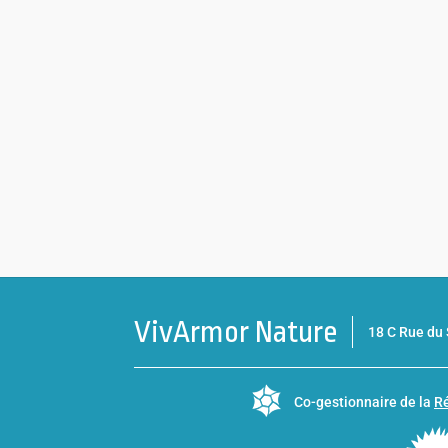
VivArmor Nature
18 C Rue d
Co-gestionnaire de la
Ré