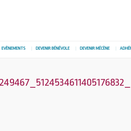
EVÈNEMENTS
DEVENIR BÉNÉVOLE
DEVENIR MÉCÈNE
ADHÉ
249467_5124534611405176832