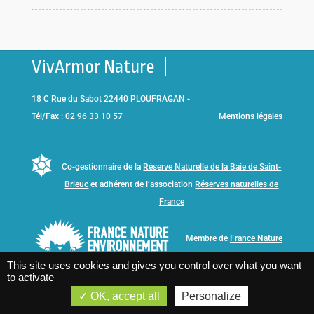
VivArmor Nature
18 C Rue du Sabot 22440 PLOUFRAGAN -
Tél/Fax : 02 96 33 10 57
Mentions légales
Co-gestionnaire de la
Réserve Naturelle de la Baie de Saint-
Brieuc
et adhérent de l’association
Réserves naturelles de
France
Membre de
France Nature
Environnement Bretagne
This site uses cookies and gives you control over what you want
to activate
OK, accept all
Personalize