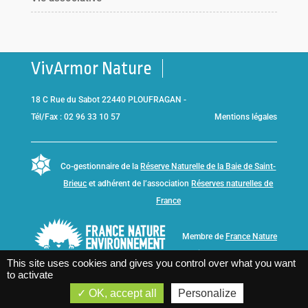
VivArmor Nature
18 C Rue du Sabot 22440 PLOUFRAGAN -
Tél/Fax : 02 96 33 10 57
Mentions légales
Co-gestionnaire de la
Réserve Naturelle de la Baie de Saint-
Brieuc
et adhérent de l’association
Réserves naturelles de
France
Membre de
France Nature
Environnement Bretagne
This site uses cookies and gives you control over what you want
to activate
OK, accept all
Personalize