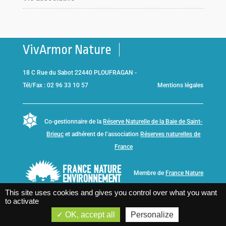
VivArmor Nature
18 C Rue du Sabot 22440 PLOUFRAGAN -
Tél/Fax : 02 96 33 10 57
Mentions légales
Co-gestionnaire de la
Réserve Naturelle de la Baie de Saint-
Brieuc
et adhérent de l’association
Réserves naturelles de
France
Membre de
France Nature
Environnement Bretagne
This site uses cookies and gives you control over what you want
to activate
OK, accept all
Personalize