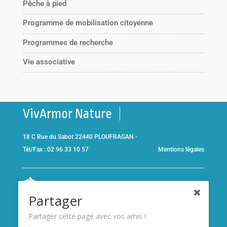
Pêche à pied
Programme de mobilisation citoyenne
Programmes de recherche
Vie associative
VivArmor Nature
18 C Rue du Sabot 22440 PLOUFRAGAN -
Tél/Fax : 02 96 33 10 57
Mentions légales
Co-gestionnaire de la
Réserve Naturelle de la Baie de Saint-
Partager
Brieuc
et adhérent de l’association
Réserves naturelles de
France
Partager cette page avec vos amis !