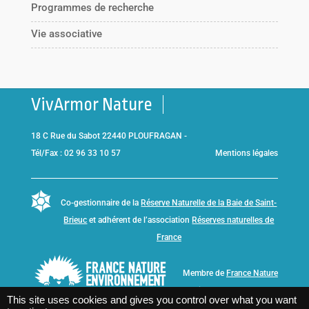
Programmes de recherche
Vie associative
VivArmor Nature
18 C Rue du Sabot 22440 PLOUFRAGAN -
Tél/Fax : 02 96 33 10 57
Mentions légales
Co-gestionnaire de la
Réserve Naturelle de la Baie de Saint-
Brieuc
et adhérent de l’association
Réserves naturelles de
France
Membre de
France Nature
Environnement Bretagne
This site uses cookies and gives you control over what you want