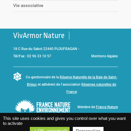
Vie associative
VivArmor Nature
18 C Rue du Sabot 22440 PLOUFRAGAN -
Tél/Fax : 02 96 33 10 57
Mentions légales
Co-gestionnaire de la
Réserve Naturelle de la Baie de Saint-
Brieuc
et adhérent de l’association
Réserves naturelles de
France
Membre de
France Nature
Environnement Bretagne
This site uses cookies and gives you control over what you want
to activate