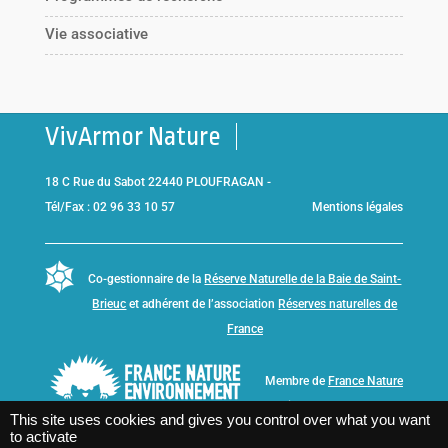
Vie associative
VivArmor Nature
18 C Rue du Sabot 22440 PLOUFRAGAN -
Tél/Fax : 02 96 33 10 57
Mentions légales
Co-gestionnaire de la
Réserve Naturelle de la Baie de Saint-
Brieuc
et adhérent de l’association
Réserves naturelles de
France
Membre de
France Nature
Environnement Bretagne
This site uses cookies and gives you control over what you want
to activate