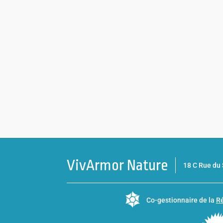
VivArmor Nature
18 C Rue d
Co-gestionnaire de la
Ré