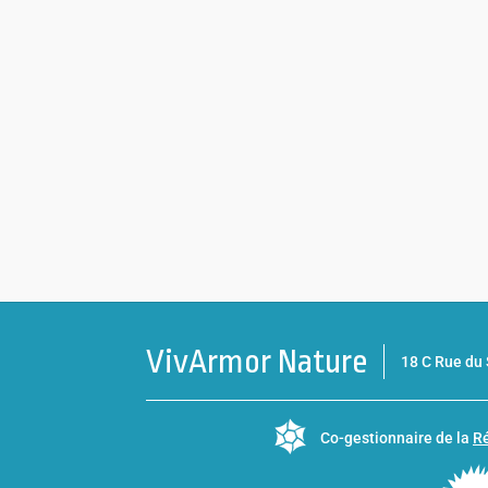
VivArmor Nature
18 C Rue d
Co-gestionnaire de la
Ré