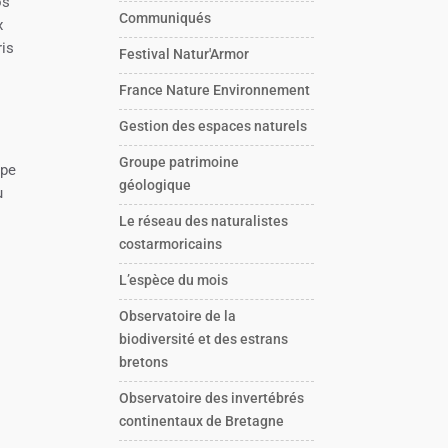
os
Communiqués
x
ris
Festival Natur'Armor
France Nature Environnement
Gestion des espaces naturels
Groupe patrimoine
ipe
géologique
u
Le réseau des naturalistes
costarmoricains
L’espèce du mois
Observatoire de la
biodiversité et des estrans
bretons
Observatoire des invertébrés
continentaux de Bretagne