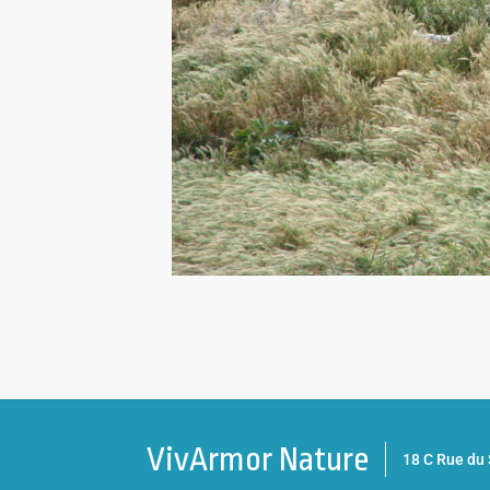
VivArmor Nature
18 C Rue d