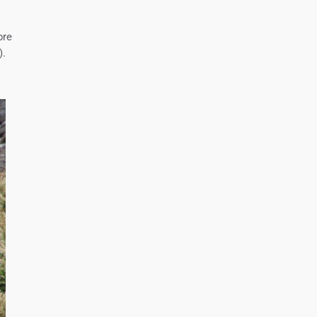
bre
).