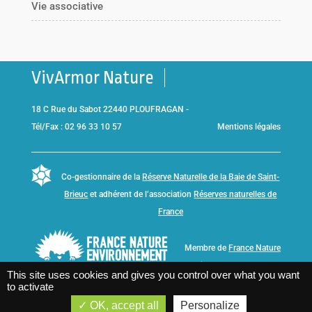
Vie associative
VivArmor Nature
18 C Rue du Sabot 22440 PLOUFRAGAN -
Tél/Fax : 02 96 33 10 57
Mentions légales
Co-gestionnaire de la
Réserve Naturelle de la Baie de Saint-
Brieuc
et adhérent de l’association
Réserves naturelles de
France
Membre de
France Nature
Environnement Bretagne
This site uses cookies and gives you control over what you want
to activate
OK, accept all
Personalize