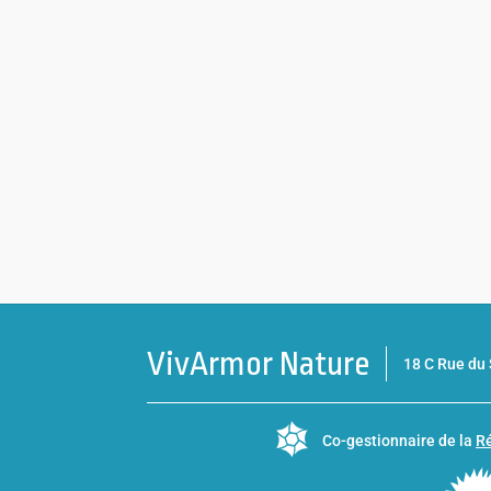
VivArmor Nature
18 C Rue d
Co-gestionnaire de la
Ré