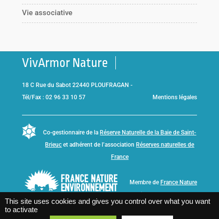
Vie associative
VivArmor Nature
18 C Rue du Sabot 22440 PLOUFRAGAN -
Tél/Fax : 02 96 33 10 57
Mentions légales
Co-gestionnaire de la
Réserve Naturelle de la Baie de Saint-
Brieuc
et adhérent de l’association
Réserves naturelles de
France
Membre de
France Nature
Environnement Bretagne
This site uses cookies and gives you control over what you want
to activate