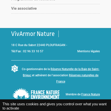
Vie associative
VivArmor Nature
18 C Rue du Sabot 22440 PLOUFRAGAN -
Tél/Fax : 02 96 33 10 57
Mentions légales
Co-gestionnaire de la
Réserve Naturelle de la Baie de Saint-
Brieuc
et adhérent de l’association
Réserves naturelles de
France
Membre de
France Nature
Environnement Bretagne
This site uses cookies and gives you control over what you want
to activate