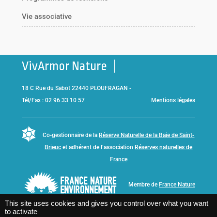
Vie associative
VivArmor Nature
18 C Rue du Sabot 22440 PLOUFRAGAN -
Tél/Fax : 02 96 33 10 57
Mentions légales
Co-gestionnaire de la
Réserve Naturelle de la Baie de Saint-
Brieuc
et adhérent de l’association
Réserves naturelles de
France
Membre de
France Nature
Environnement Bretagne
This site uses cookies and gives you control over what you want
to activate