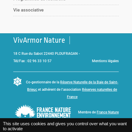
Vie associative
VivArmor Nature
18 C Rue du Sabot 22440 PLOUFRAGAN -
Tél/Fax : 02 96 33 10 57
Mentions légales
Co-gestionnaire de la
Réserve Naturelle de la Baie de Saint-
Brieuc
et adhérent de l’association
Réserves naturelles de
France
Membre de
France Nature
Environnement Bretagne
This site uses cookies and gives you control over what you want
to activate