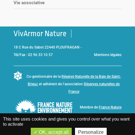
Vie associative
VivArmor Nature
18 C Rue du Sabot 22440 PLOUFRAGAN -
Tél/Fax : 02 96 33 10 57
Mentions légales
Co-gestionnaire de la
Réserve Naturelle de la Baie de Saint-
Brieuc
et adhérent de l’association
Réserves naturelles de
France
Membre de
France Nature
Environnement Bretagne
This site uses cookies and gives you control over what you want
to activate
OK, accept all
Personalize