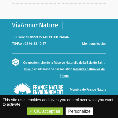
VivArmor Nature
18 C Rue du Sabot 22440 PLOUFRAGAN -
Tél/Fax : 02 96 33 10 57
Mentions légales
Co-gestionnaire de la
Réserve Naturelle de la Baie de Saint-
Brieuc
et adhérent de l’association
Réserves naturelles de
France
Membre de
France Nature
Environnement Bretagne
This site uses cookies and gives you control over what you want
to activate
OK, accept all
Personalize