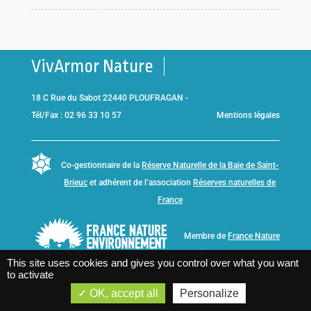
VivArmor Nature
18 C Rue du Sabot 22440 PLOUFRAGAN -
Tél/Fax : 02 96 33 10 57
Mentions légales
Co-gestionnaire de la
Réserve Naturelle de la Baie de Saint-
Brieuc
et adhérent de l’association
Réserves naturelles de
France
Membre de
France Nature
Environnement Bretagne
This site uses cookies and gives you control over what you want
to activate
OK, accept all
Personalize