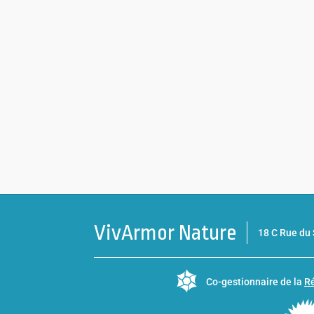
VivArmor Nature
18 C Rue d
Co-gestionnaire de la
Ré