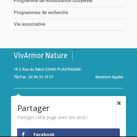
Programme de mobilisation citoyenne
Programmes de recherche
Vie associative
VivArmor Nature
18 C Rue du Sabot 22440 PLOUFRAGAN -
Tél/Fax : 02 96 33 10 57
Mentions légales
Co-gestionnaire de la
Réserve Naturelle de la Baie de Saint-
Partager
Brieuc
et adhérent de l’association
Réserves naturelles de
France
Partager cette page avec vos amis !
Membre de
France Nature
Facebook