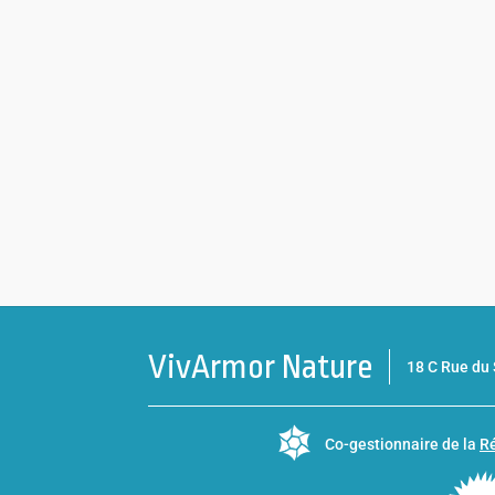
VivArmor Nature
18 C Rue d
Co-gestionnaire de la
Ré