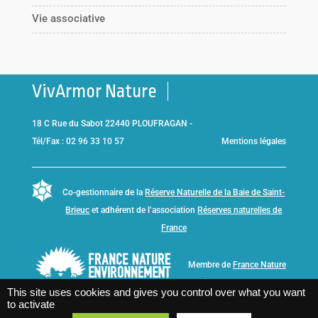
Vie associative
VivArmor Nature
18 C Rue du Sabot 22440 PLOUFRAGAN -
Tél/Fax : 02 96 33 10 57
Mentions légales
Co-gestionnaire de la
Réserve Naturelle de la Baie de Saint-
Brieuc
et adhérent de l’association
Réserves naturelles de
France
Membre de
France Nature
Environnement Bretagne
This site uses cookies and gives you control over what you want
to activate