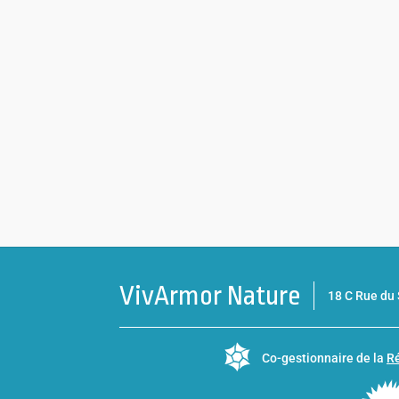
VivArmor Nature
18 C Rue d
Co-gestionnaire de la
Ré