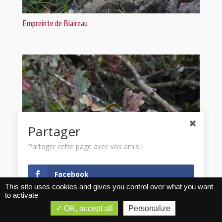
Empreinte de Blaireau
Partager
Partager cette page avec vos amis !
Facebook
This site uses cookies and gives you control over what you want
to activate
Twitter
Chêne pédonculé
OK, accept all
Personalize
Partager cette page