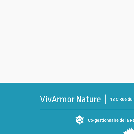
VivArmor Nature
18 C Rue d
Co-gestionnaire de la
Ré