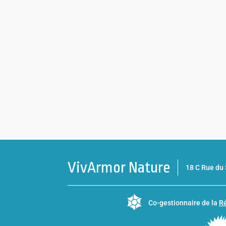
VivArmor Nature
18 C Rue d
Co-gestionnaire de la
Ré