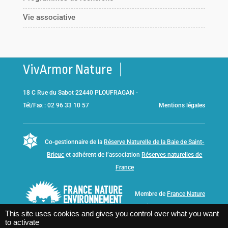
Vie associative
VivArmor Nature
18 C Rue du Sabot 22440 PLOUFRAGAN -
Tél/Fax : 02 96 33 10 57
Mentions légales
Co-gestionnaire de la
Réserve Naturelle de la Baie de Saint-
Brieuc
et adhérent de l’association
Réserves naturelles de
France
Membre de
France Nature
Environnement Bretagne
This site uses cookies and gives you control over what you want
to activate