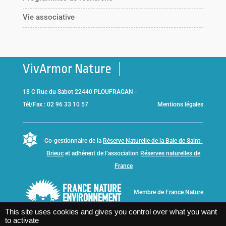
Vie associative
VivArmor Nature
18 C Rue du Sabot 22440 PLOUFRAGAN -
Tél/Fax : 02 96 33 10 57
Mentions légales
Co-gestionnaire de la
Réserve Naturelle de la Baie de Saint-
Brieuc
et adhérent de l’association
Réserves naturelles de
France
Membre de
France Nature
Environnement Bretagne
This site uses cookies and gives you control over what you want
to activate