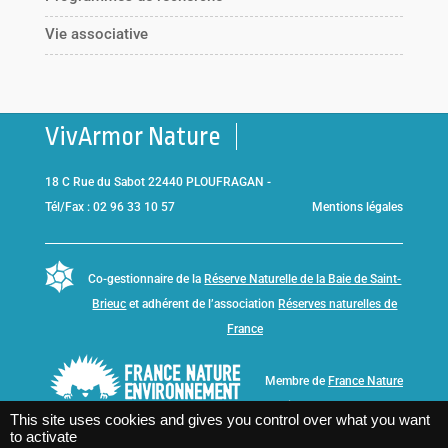
Vie associative
VivArmor Nature
18 C Rue du Sabot 22440 PLOUFRAGAN -
Tél/Fax : 02 96 33 10 57
Mentions légales
Co-gestionnaire de la
Réserve Naturelle de la Baie de Saint-
Brieuc
et adhérent de l’association
Réserves naturelles de
France
Membre de
France Nature
Environnement Bretagne
This site uses cookies and gives you control over what you want
to activate