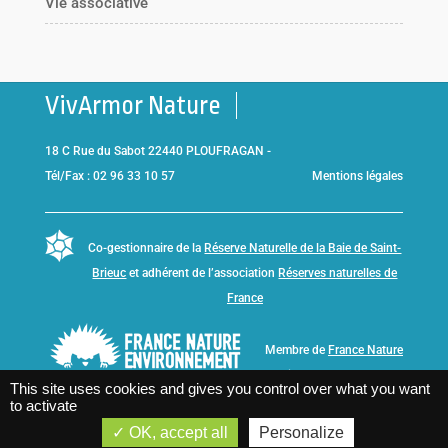
Vie associative
VivArmor Nature
18 C Rue du Sabot 22440 PLOUFRAGAN -
Tél/Fax : 02 96 33 10 57
Mentions légales
Co-gestionnaire de la
Réserve Naturelle de la Baie de Saint-
Brieuc
et adhérent de l’association
Réserves naturelles de
France
Membre de
France Nature
Environnement Bretagne
This site uses cookies and gives you control over what you want
to activate
OK, accept all
Personalize