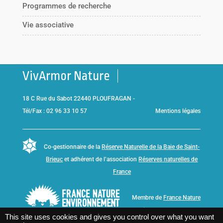
Programmes de recherche
Vie associative
VivArmor Nature
18 C Rue du Sabot 22440 PLOUFRAGAN -
Tél/Fax : 02 96 33 10 57
Mentions légales
Co-gestionnaire de la
Réserve Naturelle de la Baie de Saint-
Brieuc
et adhérent de l’association
Réserves naturelles de
France
Membre de
France Nature
Environnement Bretagne
This site uses cookies and gives you control over what you want