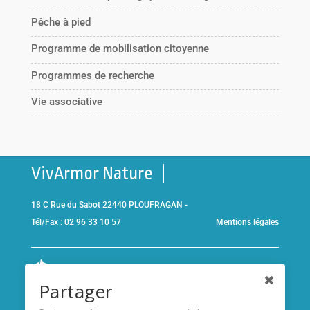
Pêche à pied
Programme de mobilisation citoyenne
Programmes de recherche
Vie associative
VivArmor Nature
18 C Rue du Sabot 22440 PLOUFRAGAN -
Tél/Fax : 02 96 33 10 57
Mentions légales
Co-gestionnaire de la
Réserve Naturelle de la Baie de Saint-
Partager
Brieuc
et adhérent de l’association
Réserves naturelles de
France