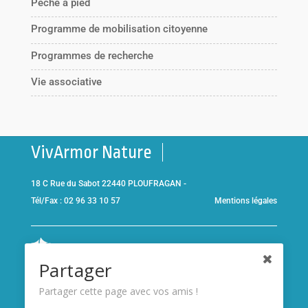
Pêche à pied
Programme de mobilisation citoyenne
Programmes de recherche
Vie associative
VivArmor Nature
18 C Rue du Sabot 22440 PLOUFRAGAN -
Tél/Fax : 02 96 33 10 57
Mentions légales
Co-gestionnaire de la
Réserve Naturelle de la Baie de Saint-
Partager
Brieuc
et adhérent de l’association
Réserves naturelles de
France
Partager cette page avec vos amis !