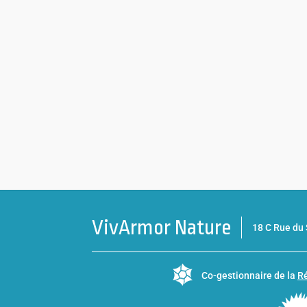
VivArmor Nature
18 C Rue d
Co-gestionnaire de la
Ré