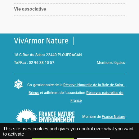
Vie associative
VivArmor Nature
18 C Rue du Sabot 22440 PLOUFRAGAN -
Tél/Fax : 02 96 33 10 57
Mentions légales
Co-gestionnaire de la
Réserve Naturelle de la Baie de Saint-
Brieuc
et adhérent de l’association
Réserves naturelles de
France
Membre de
France Nature
Environnement Bretagne
This site uses cookies and gives you control over what you want
to activate