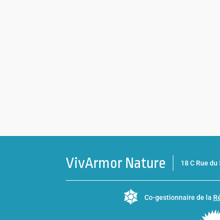
VivArmor Nature
18 C Rue d
Co-gestionnaire de la
Ré