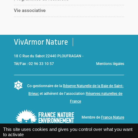
Vie associative
VivArmor Nature
18 C Rue du Sabot 22440 PLOUFRAGAN -
Tél/Fax : 02 96 33 10 57
Mentions légales
Co-gestionnaire de la
Réserve Naturelle de la Baie de Saint-
Brieuc
et adhérent de l’association
Réserves naturelles de
France
Membre de
France Nature
Environnement Bretagne
This site uses cookies and gives you control over what you want
to activate