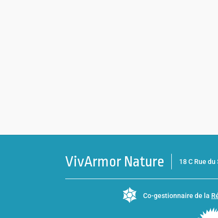
VivArmor Nature
18 C Rue d
Co-gestionnaire de la
Ré