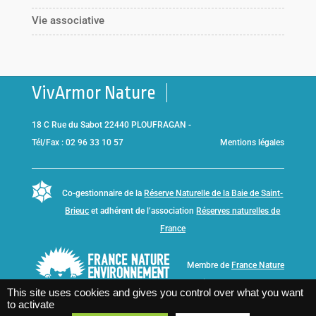
Vie associative
VivArmor Nature
18 C Rue du Sabot 22440 PLOUFRAGAN -
Tél/Fax : 02 96 33 10 57
Mentions légales
Co-gestionnaire de la
Réserve Naturelle de la Baie de Saint-
Brieuc
et adhérent de l’association
Réserves naturelles de
France
Membre de
France Nature
Environnement Bretagne
This site uses cookies and gives you control over what you want
to activate