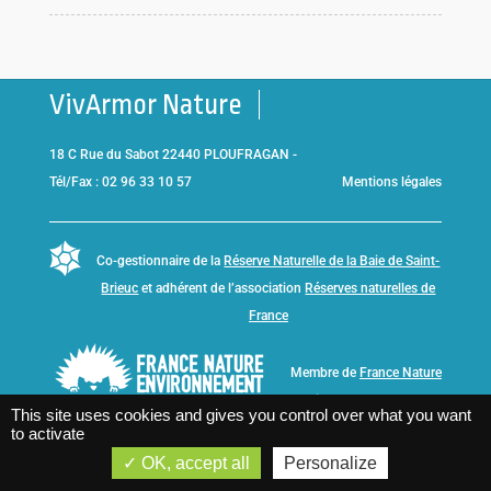
VivArmor Nature
18 C Rue du Sabot 22440 PLOUFRAGAN -
Tél/Fax : 02 96 33 10 57
Mentions légales
Co-gestionnaire de la
Réserve Naturelle de la Baie de Saint-
Brieuc
et adhérent de l’association
Réserves naturelles de
France
Membre de
France Nature
Environnement Bretagne
This site uses cookies and gives you control over what you want
to activate
OK, accept all
Personalize