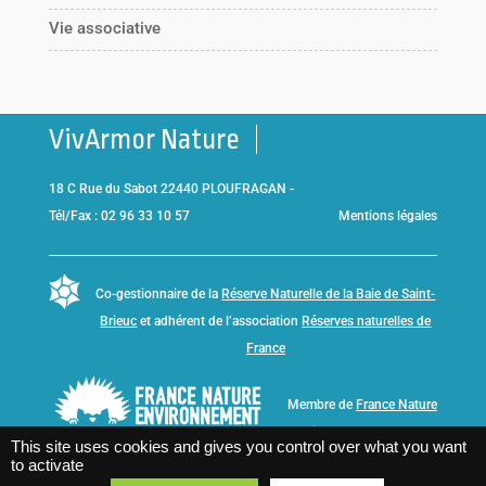
Vie associative
VivArmor Nature
18 C Rue du Sabot 22440 PLOUFRAGAN -
Tél/Fax : 02 96 33 10 57
Mentions légales
Co-gestionnaire de la
Réserve Naturelle de la Baie de Saint-
Brieuc
et adhérent de l’association
Réserves naturelles de
France
Membre de
France Nature
Environnement Bretagne
This site uses cookies and gives you control over what you want
to activate