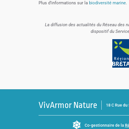
Plus d’informations sur la
biodiversité marine
.
La diffusion des actualités du Réseau des n
dispositif du Servic
VivArmor Nature
18 C Rue d
Co-gestionnaire de la
Ré