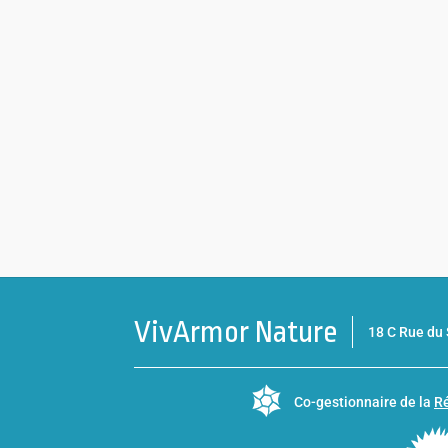
VivArmor Nature
18 C Rue d
Co-gestionnaire de la
Ré