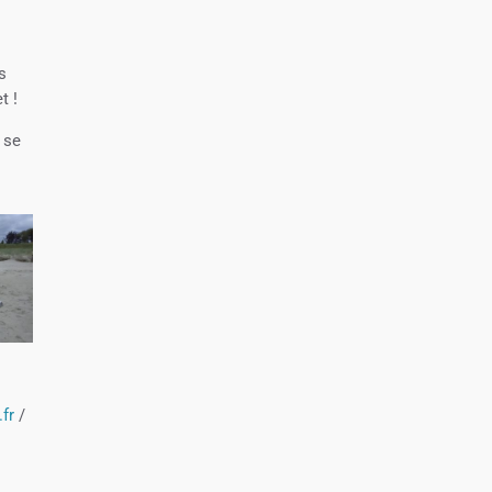
s
t !
 se
fr
/