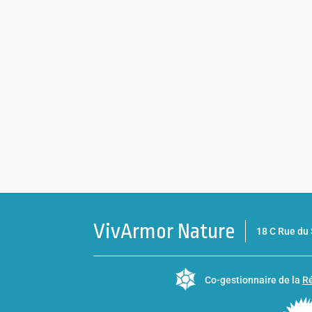
VivArmor Nature
18 C Rue d
Co-gestionnaire de la
Ré