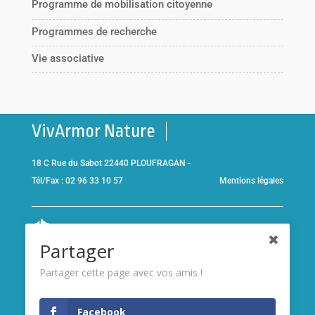
Programme de mobilisation citoyenne
Programmes de recherche
Vie associative
VivArmor Nature
18 C Rue du Sabot 22440 PLOUFRAGAN -
Tél/Fax : 02 96 33 10 57
Mentions légales
Co-gestionnaire de la
Réserve Naturelle de la Baie de Saint-
Partager
Brieuc
et adhérent de l’association
Réserves naturelles de
France
Partager cette page avec vos amis !
Membre de
France Nature
Facebook