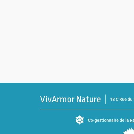
VivArmor Nature
18 C Rue d
Co-gestionnaire de la
Ré